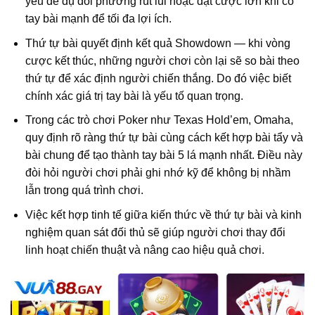
yếu để dụ đối phương rút lui hoặc đặt cược lớn khi có
tay bài mạnh để tối đa lợi ích.
Thứ tự bài quyết định kết quả Showdown — khi vòng
cược kết thúc, những người chơi còn lại sẽ so bài theo
thứ tự để xác định người chiến thắng. Do đó việc biết
chính xác giá trị tay bài là yếu tố quan trọng.
Trong các trò chơi Poker như Texas Hold’em, Omaha,
quy định rõ ràng thứ tự bài cùng cách kết hợp bài tẩy và
bài chung để tạo thành tay bài 5 lá mạnh nhất. Điều này
đòi hỏi người chơi phải ghi nhớ kỹ để không bị nhầm
lẫn trong quá trình chơi.
Việc kết hợp tinh tế giữa kiến thức về thứ tự bài và kinh
nghiệm quan sát đối thủ sẽ giúp người chơi thay đổi
linh hoạt chiến thuật và nâng cao hiệu quả chơi.