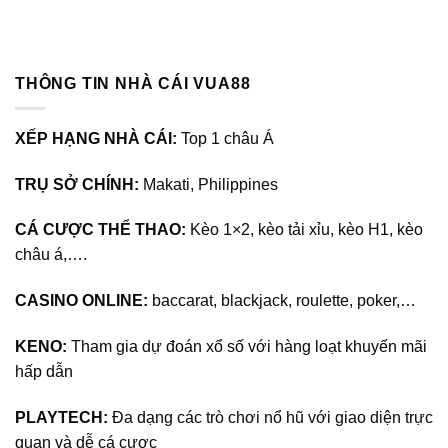
THÔNG TIN NHÀ CÁI VUA88
XẾP HẠNG NHÀ CÁI:
Top 1 châu Á
TRỤ SỞ CHÍNH:
Makati, Philippines
CÁ CƯỢC THỂ THAO:
Kèo 1×2, kèo tải xỉu, kèo H1, kèo
châu á,….
CASINO ONLINE:
baccarat, blackjack, roulette, poker,…
KENO:
Tham gia dự đoán xổ số với hàng loạt khuyến mãi
hấp dẫn
PLAYTECH:
Đa dạng các trò chơi nổ hũ với giao diện trực
quan và dễ cá cược