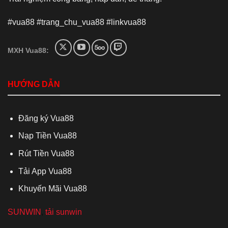
#vua88 #trang_chu_vua88 #linkvua88
MXH Vua88:
HƯỚNG DẪN
Đăng ký Vua88
Nạp Tiền Vua88
Rút Tiền Vua88
Tải App Vua88
Khuyến Mãi Vua88
SUNWIN
,
tải sunwin