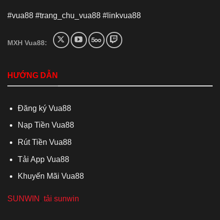
#vua88 #trang_chu_vua88 #linkvua88
MXH Vua88:
HƯỚNG DẪN
Đăng ký Vua88
Nạp Tiền Vua88
Rút Tiền Vua88
Tải App Vua88
Khuyến Mãi Vua88
SUNWIN
,
tải sunwin