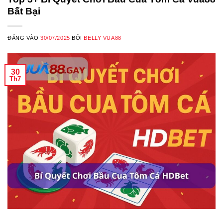
Bất Bại
ĐĂNG VÀO
30/07/2025
BỞI
BELLY VUA88
30
Th7