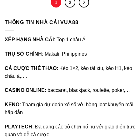
1
2
THÔNG TIN NHÀ CÁI VUA88
XẾP HẠNG NHÀ CÁI:
Top 1 châu Á
TRỤ SỞ CHÍNH:
Makati, Philippines
CÁ CƯỢC THỂ THAO:
Kèo 1×2, kèo tải xỉu, kèo H1, kèo
châu á,….
CASINO ONLINE:
baccarat, blackjack, roulette, poker,…
KENO:
Tham gia dự đoán xổ số với hàng loạt khuyến mãi
hấp dẫn
PLAYTECH:
Đa dạng các trò chơi nổ hũ với giao diện trực
quan và dễ cá cược