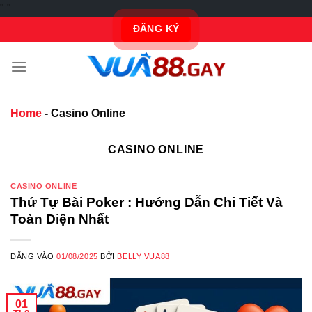
Bỏ
"
"
qua
ĐĂNG KÝ
nội
dung
Home
-
Casino Online
CASINO ONLINE
CASINO ONLINE
Thứ Tự Bài Poker : Hướng Dẫn Chi Tiết Và
Toàn Diện Nhất
ĐĂNG VÀO
01/08/2025
BỞI
BELLY VUA88
01