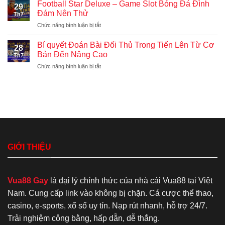
3+
Dẫn
Football Star Deluxe – Game Slot Bóng Đá Đình
Diện
29
Bí
Đầy
Đám Nên Thử
Nhất
Th7
Quyết
Đủ
ở
Chức năng bình luận bị tắt
Chơi
Nhất
Football
Bầu
Star
Cua
Bí quyết Đoán Bài Đối Thủ Trong Tiến Lên Từ Cơ
28
Deluxe
Tôm
Bản Đến Nâng Cao
Th7
–
Cá
ở
Chức năng bình luận bị tắt
Game
Vua88
Bí
Slot
Bất
quyết
Bóng
Bại
Đoán
Đá
Bài
Đình
Đối
Đám
Thủ
Nên
Trong
Thử
Tiến
Lên
GIỚI THIỆU
Từ
Cơ
Bản
Đến
Vua88 Gay
là đại lý chính thức của nhà cái Vua88 tại Việt
Nâng
Nam. Cung cấp link vào không bị chặn. Cá cược thể thao,
Cao
casino, e-sports, xổ số uy tín. Nạp rút nhanh, hỗ trợ 24/7.
Trải nghiệm công bằng, hấp dẫn, dễ thắng.