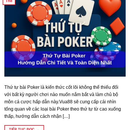
Th8
Thứ tự bài Poker là kiến thức cốt lõi không thể thiếu đối
với bất kỳ người chơi nào muốn nắm bắt và làm chủ bộ
môn cá cược hấp dẫn này.Vua88 sẽ cung cấp cái nhìn
tổng quan về các loại bài Poker theo thứ tự từ cao xuống
thấp, hướng dẫn cách nhận […]
TIẾP TỤC ĐỌC
→