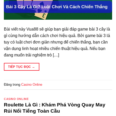
Bài viết này Vua88 sẽ giúp bạn giải đáp game bài 3 cây là
gì cùng hướng dẫn cách chơi hiệu quả. Bởi game bài 3 lá
tuy có luật chơi đơn giản nhưng để chiến thắng, bạn cần
vận dụng linh hoạt nhiều chiến thuật hiệu quả. Nếu bạn
đang muốn trải nghiệm trò […]
TIẾP TỤC ĐỌC
→
Đăng trong
Casino Online
CASINO ONLINE
Roulette Là Gì : Khám Phá Vòng Quay May
Rủi Nổi Tiếng Toàn Cầu