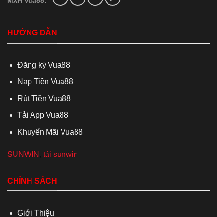
MXH Vua88:
HƯỚNG DẪN
Đăng ký Vua88
Nạp Tiền Vua88
Rút Tiền Vua88
Tải App Vua88
Khuyến Mãi Vua88
SUNWIN
,
tải sunwin
CHÍNH SÁCH
Giới Thiệu