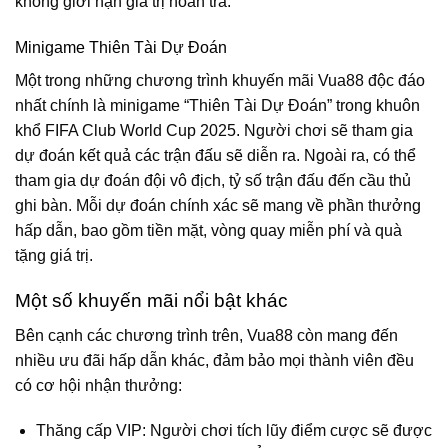
không giới hạn giá trị hoàn trả.
Minigame Thiên Tài Dự Đoán
Một trong những chương trình khuyến mãi Vua88 độc đáo
nhất chính là minigame “Thiên Tài Dự Đoán” trong khuôn
khổ FIFA Club World Cup 2025. Người chơi sẽ tham gia
dự đoán kết quả các trận đấu sẽ diễn ra. Ngoài ra, có thể
tham gia dự đoán đội vô địch, tỷ số trận đấu đến cầu thủ
ghi bàn. Mỗi dự đoán chính xác sẽ mang về phần thưởng
hấp dẫn, bao gồm tiền mặt, vòng quay miễn phí và quà
tặng giá trị.
Một số khuyến mãi nổi bật khác
Bên cạnh các chương trình trên, Vua88 còn mang đến
nhiều ưu đãi hấp dẫn khác, đảm bảo mọi thành viên đều
có cơ hội nhận thưởng:
Thăng cấp VIP: Người chơi tích lũy điểm cược sẽ được