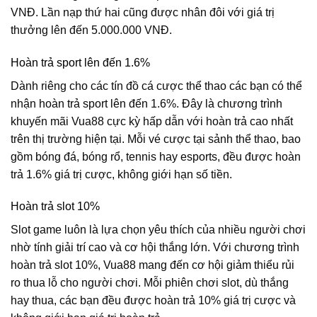
VNĐ. Lần nạp thứ hai cũng được nhân đôi với giá trị
thưởng lên đến 5.000.000 VNĐ.
Hoàn trả sport lên đến 1.6%
Dành riêng cho các tín đồ cá cược thể thao các bạn có thể
nhận hoàn trả sport lên đến 1.6%. Đây là chương trình
khuyến mãi Vua88 cực kỳ hấp dẫn với hoàn trả cao nhất
trên thị trường hiện tại. Mỗi vé cược tại sảnh thể thao, bao
gồm bóng đá, bóng rổ, tennis hay esports, đều được hoàn
trả 1.6% giá trị cược, không giới hạn số tiền.
Hoàn trả slot 10%
Slot game luôn là lựa chọn yêu thích của nhiều người chơi
nhờ tính giải trí cao và cơ hội thắng lớn. Với chương trình
hoàn trả slot 10%, Vua88 mang đến cơ hội giảm thiểu rủi
ro thua lỗ cho người chơi. Mỗi phiên chơi slot, dù thắng
hay thua, các bạn đều được hoàn trả 10% giá trị cược và