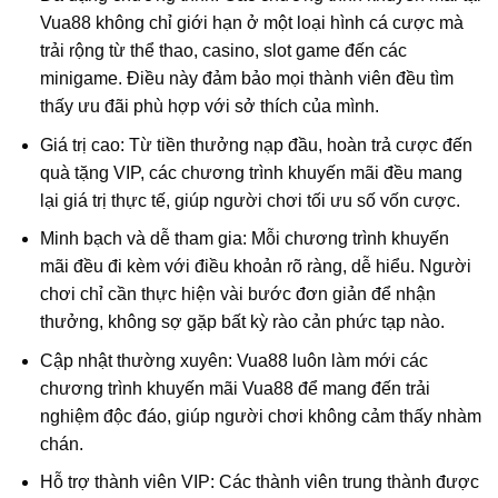
Vua88 không chỉ giới hạn ở một loại hình cá cược mà
trải rộng từ thể thao, casino, slot game đến các
minigame. Điều này đảm bảo mọi thành viên đều tìm
thấy ưu đãi phù hợp với sở thích của mình.
Giá trị cao: Từ tiền thưởng nạp đầu, hoàn trả cược đến
quà tặng VIP, các chương trình khuyến mãi đều mang
lại giá trị thực tế, giúp người chơi tối ưu số vốn cược.
Minh bạch và dễ tham gia: Mỗi chương trình khuyến
mãi đều đi kèm với điều khoản rõ ràng, dễ hiểu. Người
chơi chỉ cần thực hiện vài bước đơn giản để nhận
thưởng, không sợ gặp bất kỳ rào cản phức tạp nào.
Cập nhật thường xuyên: Vua88 luôn làm mới các
chương trình khuyến mãi Vua88 để mang đến trải
nghiệm độc đáo, giúp người chơi không cảm thấy nhàm
chán.
Hỗ trợ thành viên VIP: Các thành viên trung thành được