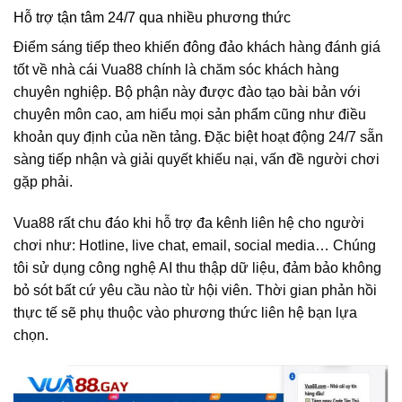
Hỗ trợ tận tâm 24/7 qua nhiều phương thức
Điểm sáng tiếp theo khiến đông đảo khách hàng đánh giá
tốt về nhà cái Vua88 chính là chăm sóc khách hàng
chuyên nghiệp. Bộ phận này được đào tạo bài bản với
chuyên môn cao, am hiểu mọi sản phẩm cũng như điều
khoản quy định của nền tảng. Đặc biệt hoạt động 24/7 sẵn
sàng tiếp nhận và giải quyết khiếu nại, vấn đề người chơi
gặp phải.
Vua88 rất chu đáo khi hỗ trợ đa kênh liên hệ cho người
chơi như: Hotline, live chat, email, social media… Chúng
tôi sử dụng công nghệ AI thu thập dữ liệu, đảm bảo không
bỏ sót bất cứ yêu cầu nào từ hội viên. Thời gian phản hồi
thực tế sẽ phụ thuộc vào phương thức liên hệ bạn lựa
chọn.