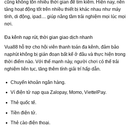
cũng không tốn nhiều thời gian để tìm kiếm. Hiện nay, nền
tảng hoạt động tốt trên nhiều thiết bị khác nhau như máy
tính, di động, ipad… giúp nâng tầm trải nghiệm mọi lúc mọi
nơi.
Đa kênh nạp rút, thời gian giao dịch nhanh
Vua88 hỗ trợ cho hội viên thanh toán đa kênh, đảm bảo
nạp/rút không bị gián đoạn bất kể ở đâu và thực hiện trong
thời điểm nào. Với thế mạnh này, người chơi có thể trải
nghiệm liên tục, tăng thêm tính giải trí hấp dẫn.
Chuyển khoản ngân hàng.
Ví điện tử nạp qua Zalopay, Momo, ViettelPay.
Thẻ quốc tế.
Tiền điện tử.
Thẻ cào điện thoại.