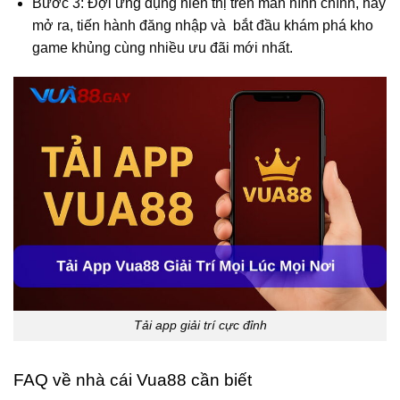
Bước 3: Đợi ứng dụng hiển thị trên màn hình chính, hãy
mở ra, tiến hành đăng nhập và bắt đầu khám phá kho
game khủng cùng nhiều ưu đãi mới nhất.
Tải app giải trí cực đỉnh
FAQ về nhà cái Vua88 cần biết