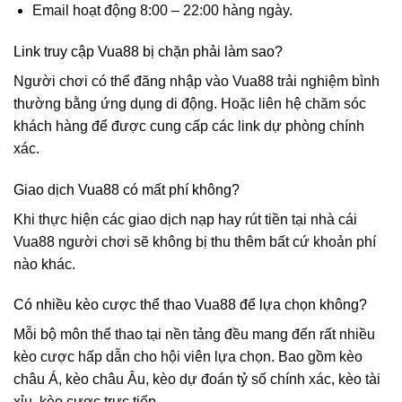
Email hoạt động 8:00 – 22:00 hàng ngày.
Link truy cập Vua88 bị chặn phải làm sao?
Người chơi có thể đăng nhập vào Vua88 trải nghiệm bình
thường bằng ứng dụng di động. Hoặc liên hệ chăm sóc
khách hàng để được cung cấp các link dự phòng chính
xác.
Giao dịch Vua88 có mất phí không?
Khi thực hiện các giao dịch nạp hay rút tiền tại nhà cái
Vua88 người chơi sẽ không bị thu thêm bất cứ khoản phí
nào khác.
Có nhiều kèo cược thể thao Vua88 để lựa chọn không?
Mỗi bộ môn thể thao tại nền tảng đều mang đến rất nhiều
kèo cược hấp dẫn cho hội viên lựa chọn. Bao gồm kèo
châu Á, kèo châu Âu, kèo dự đoán tỷ số chính xác, kèo tài
xỉu, kèo cược trực tiếp…