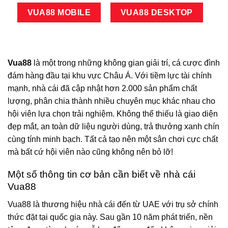
VUA88 MOBILE
VUA88 DESKTOP
Vua88
là một trong những không gian giải trí, cá cược đình
đám hàng đầu tại khu vực Châu Á. Với tiềm lực tài chính
mạnh, nhà cái đã cập nhật hơn 2.000 sản phẩm chất
lượng, phân chia thành nhiều chuyên mục khác nhau cho
hội viên lựa chọn trải nghiệm. Không thể thiếu là giao diện
đẹp mắt, an toàn dữ liệu người dùng, trả thưởng xanh chín
cùng tính minh bạch. Tất cả tạo nên một sân chơi cực chất
mà bất cứ hội viên nào cũng không nên bỏ lỡ!
Một số thông tin cơ bản cần biết về nhà cái
Vua88
Vua88 là thương hiệu nhà cái đến từ UAE với trụ sở chính
thức đặt tại quốc gia này. Sau gần 10 năm phát triển, nền