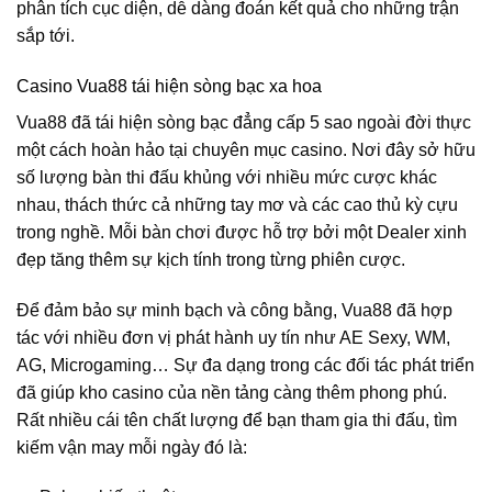
phân tích cục diện, dễ dàng đoán kết quả cho những trận
sắp tới.
Casino Vua88 tái hiện sòng bạc xa hoa
Vua88 đã tái hiện sòng bạc đẳng cấp 5 sao ngoài đời thực
một cách hoàn hảo tại chuyên mục casino. Nơi đây sở hữu
số lượng bàn thi đấu khủng với nhiều mức cược khác
nhau, thách thức cả những tay mơ và các cao thủ kỳ cựu
trong nghề. Mỗi bàn chơi được hỗ trợ bởi một Dealer xinh
đẹp tăng thêm sự kịch tính trong từng phiên cược.
Để đảm bảo sự minh bạch và công bằng, Vua88 đã hợp
tác với nhiều đơn vị phát hành uy tín như AE Sexy, WM,
AG, Microgaming… Sự đa dạng trong các đối tác phát triển
đã giúp kho casino của nền tảng càng thêm phong phú.
Rất nhiều cái tên chất lượng để bạn tham gia thi đấu, tìm
kiếm vận may mỗi ngày đó là: