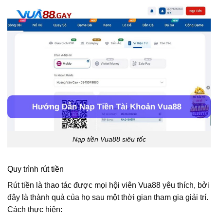
Nạp tiền Vua88 siêu tốc
Quy trình rút tiền
Rút tiền là thao tác được mọi hội viên Vua88 yêu thích, bởi
đây là thành quả của họ sau một thời gian tham gia giải trí.
Cách thực hiện: