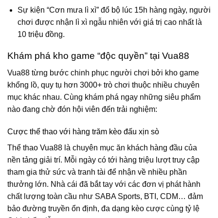
Sự kiện “Cơn mưa lì xì” đổ bộ lúc 15h hàng ngày, người
chơi được nhận lì xì ngẫu nhiên với giá trị cao nhất là
10 triệu đồng.
Khám phá kho game “độc quyền” tại Vua88
Vua88 từng bước chinh phục người chơi bởi kho game
khổng lồ, quy tụ hơn 3000+ trò chơi thuộc nhiều chuyên
mục khác nhau. Cùng khám phá ngay những siêu phẩm
nào đang chờ đón hội viên đến trải nghiệm:
Cược thể thao với hàng trăm kèo đấu xịn sò
Thể thao Vua88 là chuyên mục ăn khách hàng đầu của
nền tảng giải trí. Mỗi ngày có tới hàng triệu lượt truy cập
tham gia thử sức và tranh tài để nhận về nhiều phần
thưởng lớn. Nhà cái đã bắt tay với các đơn vị phát hành
chất lượng toàn cầu như SABA Sports, BTI, CDM… đảm
bảo đường truyền ổn định, đa dạng kèo cược cùng tỷ lệ