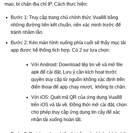
mạo, bị chặn địa chỉ IP. Cách thực hiện:
Bước 1: Truy cập trang chủ chính thức Vua88 bằng
những đường liên kết chuẩn, nên xác minh trước để
tránh nhầm lẫn.
Bước 2: Kéo màn hình xuống phía cuối sẽ thấy mục tải
app được hệ thống tích hợp. Có 2 sự lựa chọn:
Với Android: Download tệp tin về và mở file
apk để cài đặt. Lưu ý cần kích hoạt trước
quyền truy cập từ nguồn không xác định trên
điện thoại để app chạy mượt, không bị chặn.
Với iOS: Quét mã QR của ứng dụng Vua88
trên iOS và tải về. Đồng thời mở cài đặt, chọn
cho phép truy cập ứng dụng tin cậy để xác
nhận tải xuống hoàn tất.