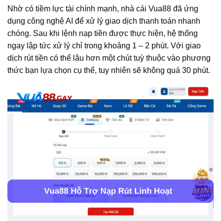
Nhờ có tiềm lực tài chính mạnh, nhà cái Vua88 đã ứng
dụng công nghệ AI để xử lý giao dịch thanh toán nhanh
chóng. Sau khi lệnh nạp tiền được thực hiện, hệ thống
ngay lập tức xử lý chỉ trong khoảng 1 – 2 phút. Với giao
dịch rút tiền có thể lâu hơn một chút tuỳ thuộc vào phương
thức bạn lựa chọn cụ thể, tuy nhiên sẽ không quá 30 phút.