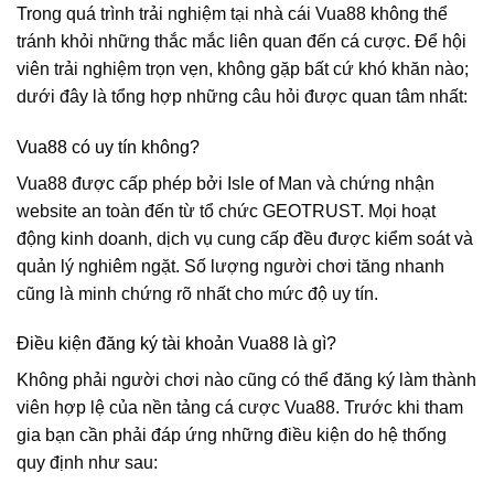
Trong quá trình trải nghiệm tại nhà cái Vua88 không thể
tránh khỏi những thắc mắc liên quan đến cá cược. Để hội
viên trải nghiệm trọn vẹn, không gặp bất cứ khó khăn nào;
dưới đây là tổng hợp những câu hỏi được quan tâm nhất:
Vua88 có uy tín không?
Vua88 được cấp phép bởi Isle of Man và chứng nhận
website an toàn đến từ tổ chức GEOTRUST. Mọi hoạt
động kinh doanh, dịch vụ cung cấp đều được kiểm soát và
quản lý nghiêm ngặt. Số lượng người chơi tăng nhanh
cũng là minh chứng rõ nhất cho mức độ uy tín.
Điều kiện đăng ký tài khoản Vua88 là gì?
Không phải người chơi nào cũng có thể đăng ký làm thành
viên hợp lệ của nền tảng cá cược Vua88. Trước khi tham
gia bạn cần phải đáp ứng những điều kiện do hệ thống
quy định như sau: