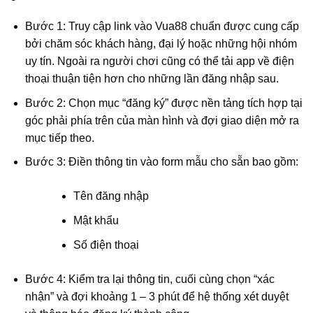
Bước 1: Truy cập link vào Vua88 chuẩn được cung cấp
bởi chăm sóc khách hàng, đại lý hoặc những hội nhóm
uy tín. Ngoài ra người chơi cũng có thể tải app về điện
thoại thuận tiện hơn cho những lần đăng nhập sau.
Bước 2: Chọn mục “đăng ký” được nền tảng tích hợp tại
góc phải phía trên của màn hình và đợi giao diện mở ra
mục tiếp theo.
Bước 3: Điền thông tin vào form mẫu cho sẵn bao gồm:
Tên đăng nhập
Mật khẩu
Số điện thoại
Bước 4: Kiểm tra lại thông tin, cuối cùng chọn “xác
nhận” và đợi khoảng 1 – 3 phút để hệ thống xét duyệt