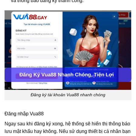
và thông báo đăng ký thành công.
Đăng ký tài khoản Vua88 nhanh chóng
Đăng nhập Vua88
Ngay sau khi đăng ký xong, hệ thống sẽ hiển thị thông báo
lưu mật khẩu hay không. Nếu sử dụng thiết bị cá nhân bạn