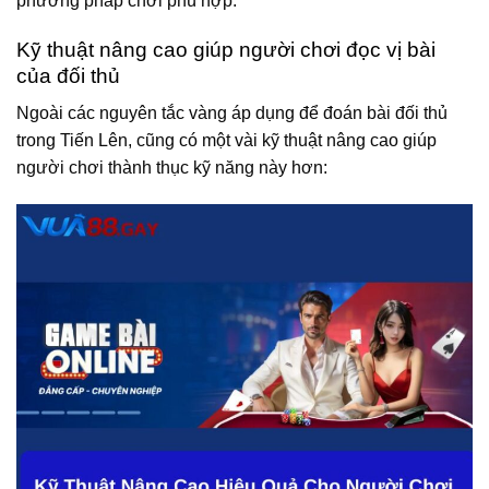
phương pháp chơi phù hợp.
Kỹ thuật nâng cao giúp người chơi đọc vị bài
của đối thủ
Ngoài các nguyên tắc vàng áp dụng để đoán bài đối thủ
trong Tiến Lên, cũng có một vài kỹ thuật nâng cao giúp
người chơi thành thục kỹ năng này hơn: