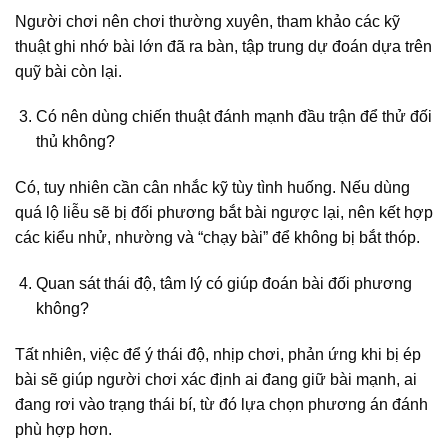
Người chơi nên chơi thường xuyên, tham khảo các kỹ
thuật ghi nhớ bài lớn đã ra bàn, tập trung dự đoán dựa trên
quỹ bài còn lại.
Có nên dùng chiến thuật đánh mạnh đầu trận để thử đối
thủ không?
Có, tuy nhiên cần cân nhắc kỹ tùy tình huống. Nếu dùng
quá lộ liễu sẽ bị đối phương bắt bài ngược lại, nên kết hợp
các kiểu nhử, nhường và “chạy bài” để không bị bắt thóp.
Quan sát thái độ, tâm lý có giúp đoán bài đối phương
không?
Tất nhiên, việc để ý thái độ, nhịp chơi, phản ứng khi bị ép
bài sẽ giúp người chơi xác định ai đang giữ bài mạnh, ai
đang rơi vào trạng thái bí, từ đó lựa chọn phương án đánh
phù hợp hơn.