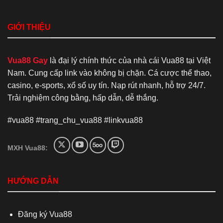
Trong
Thử
Tiến
Lên
GIỚI THIỆU
Từ
Cơ
Bản
Đến
Vua88 Gay
là đại lý chính thức của nhà cái Vua88 tại Việt
Nâng
Nam. Cung cấp link vào không bị chặn. Cá cược thể thao,
Cao
casino, e-sports, xổ số uy tín. Nạp rút nhanh, hỗ trợ 24/7.
Trải nghiệm công bằng, hấp dẫn, dễ thắng.
#vua88 #trang_chu_vua88 #linkvua88
MXH Vua88:
HƯỚNG DẪN
Đăng ký Vua88