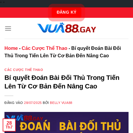
Bỏ
"
"
qua
ĐĂNG KÝ
nội
dung
Home
-
Các Cược Thể Thao
-
Bí quyết Đoán Bài Đối
Thủ Trong Tiến Lên Từ Cơ Bản Đến Nâng Cao
CÁC CƯỢC THỂ THAO
Bí quyết Đoán Bài Đối Thủ Trong Tiến
Lên Từ Cơ Bản Đến Nâng Cao
ĐĂNG VÀO
28/07/2025
BỞI
BELLY VUA88
28
Th7