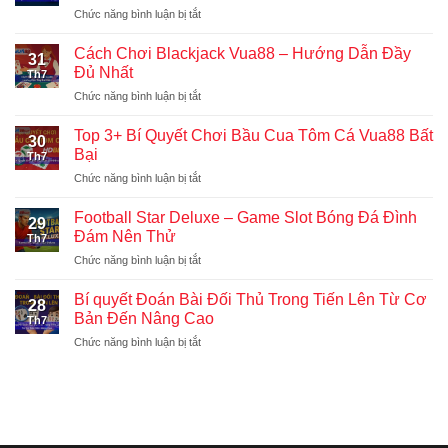
ở
Chức năng bình luận bị tắt
Thứ
Tự
Cách Chơi Blackjack Vua88 – Hướng Dẫn Đầy
31
Bài
Đủ Nhất
Th7
Poker
ở
Chức năng bình luận bị tắt
:
Cách
Hướng
Chơi
Dẫn
Top 3+ Bí Quyết Chơi Bầu Cua Tôm Cá Vua88 Bất
30
Blackjack
Chi
Bại
Th7
Vua88
Tiết
ở
Chức năng bình luận bị tắt
–
Và
Top
Hướng
Toàn
3+
Dẫn
Football Star Deluxe – Game Slot Bóng Đá Đình
Diện
29
Bí
Đầy
Đám Nên Thử
Nhất
Th7
Quyết
Đủ
ở
Chức năng bình luận bị tắt
Chơi
Nhất
Football
Bầu
Star
Cua
Bí quyết Đoán Bài Đối Thủ Trong Tiến Lên Từ Cơ
28
Deluxe
Tôm
Bản Đến Nâng Cao
Th7
–
Cá
ở
Chức năng bình luận bị tắt
Game
Vua88
Bí
Slot
Bất
quyết
Bóng
Bại
Đoán
Đá
Bài
Đình
Đối
Đám
Thủ
Nên