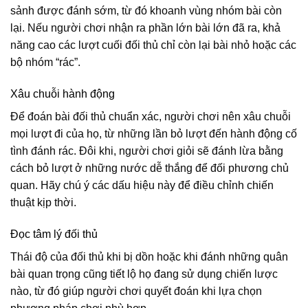
sảnh được đánh sớm, từ đó khoanh vùng nhóm bài còn
lại. Nếu người chơi nhận ra phần lớn bài lớn đã ra, khả
năng cao các lượt cuối đối thủ chỉ còn lại bài nhỏ hoặc các
bộ nhóm “rác”.
Xâu chuỗi hành động
Để đoán bài đối thủ chuẩn xác, người chơi nên xâu chuỗi
mọi lượt đi của họ, từ những lần bỏ lượt đến hành động cố
tình đánh rác. Đôi khi, người chơi giỏi sẽ đánh lừa bằng
cách bỏ lượt ở những nước dễ thắng để đối phương chủ
quan. Hãy chú ý các dấu hiệu này để điều chỉnh chiến
thuật kịp thời.
Đọc tâm lý đối thủ
Thái độ của đối thủ khi bị dồn hoặc khi đánh những quân
bài quan trọng cũng tiết lộ họ đang sử dụng chiến lược
nào, từ đó giúp người chơi quyết đoán khi lựa chọn