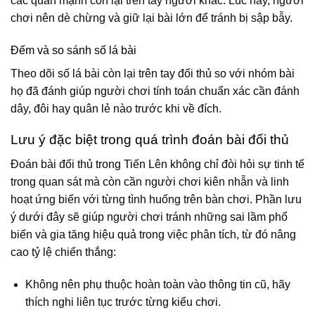
các quân mạnh còn lại trên tay người khác. Lúc này, người
chơi nên dè chừng và giữ lại bài lớn để tránh bị sập bẫy.
Đếm và so sánh số lá bài
Theo dõi số lá bài còn lại trên tay đối thủ so với nhóm bài
họ đã đánh giúp người chơi tính toán chuẩn xác cần đánh
dây, đôi hay quân lẻ nào trước khi về đích.
Lưu ý đặc biệt trong quá trình đoán bài đối thủ
Đoán bài đối thủ trong Tiến Lên không chỉ đòi hỏi sự tinh tế
trong quan sát mà còn cần người chơi kiên nhẫn và linh
hoạt ứng biến với từng tình huống trên bàn chơi. Phần lưu
ý dưới đây sẽ giúp người chơi tránh những sai lầm phổ
biến và gia tăng hiệu quả trong việc phân tích, từ đó nâng
cao tỷ lệ chiến thắng:
Không nên phụ thuộc hoàn toàn vào thông tin cũ, hãy
thích nghi liên tục trước từng kiểu chơi.